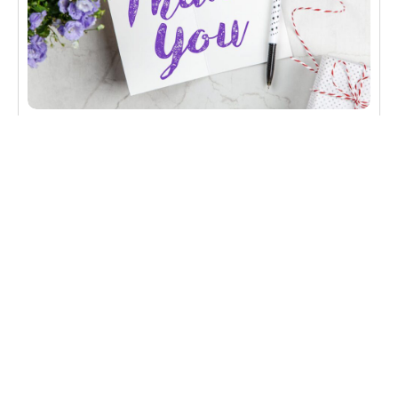
CONVERSÃO
O que é página de obrigado e como otimizar
página de obrigado otimizada aumenta conversões
e melhora a experiência do usuário. Descubra
como criar a sua.
Learn more