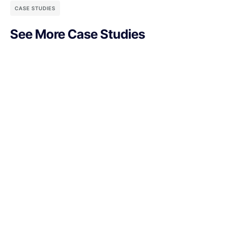
CASE STUDIES
See More Case Studies
CONVERSÃO
O que é página de obrigado e como otimizar
página de obrigado otimizada aumenta conversões