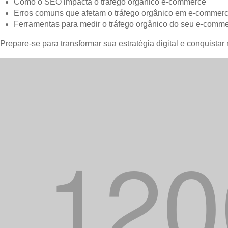
Como o SEO impacta o tráfego orgânico e-commerce
Erros comuns que afetam o tráfego orgânico em e-commer
Ferramentas para medir o tráfego orgânico do seu e-comm
Prepare-se para transformar sua estratégia digital e conquistar 