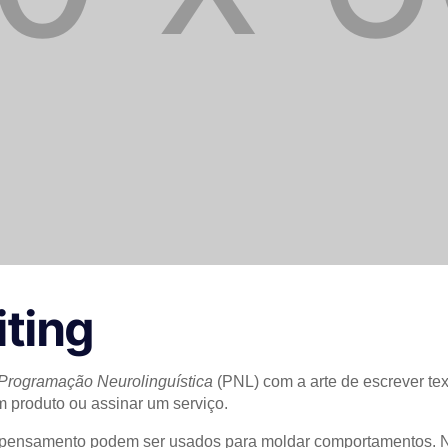
ting
Programação Neurolinguística
(PNL) com a arte de escrever text
m produto ou assinar um serviço.
pensamento podem ser usados para moldar comportamentos. No c