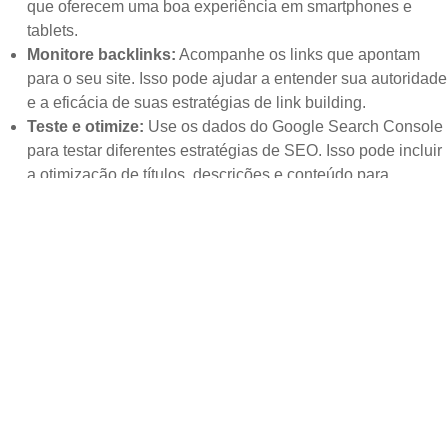
que oferecem uma boa experiência em smartphones e
tablets.
Monitore backlinks:
Acompanhe os links que apontam
para o seu site. Isso pode ajudar a entender sua autoridade
e a eficácia de suas estratégias de link building.
Teste e otimize:
Use os dados do Google Search Console
para testar diferentes estratégias de SEO. Isso pode incluir
a otimização de títulos, descrições e conteúdo para
melhorar o desempenho nas buscas.
Seguindo essas dicas, você pode maximizar o uso do Google
Search Console e melhorar a visibilidade do seu site nos
resultados de busca.
CASE STUDIES
See More Case Studies