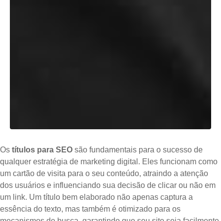
Os
títulos para SEO
são fundamentais para o sucesso de
qualquer estratégia de marketing digital. Eles funcionam como
um cartão de visita para o seu conteúdo, atraindo a atenção
dos usuários e influenciando sua decisão de clicar ou não em
um link. Um título bem elaborado não apenas captura a
essência do texto, mas também é otimizado para os
mecanismos de busca, garantindo que seu site seja facilmente