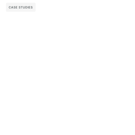
CASE STUDIES
See More Case Studies
CONVERSÃO
O que é página de obrigado e como otimizar
página de obrigado otimizada aumenta conversões