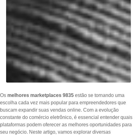
Os
melhores marketplaces 9835
estão se tornando uma
escolha cada vez mais popular para empreendedores que
buscam expandir suas vendas online. Com a evolução
constante do comércio eletrônico, é essencial entender quais
plataformas podem oferecer as melhores oportunidades para
seu negócio. Neste artigo, vamos explorar diversas