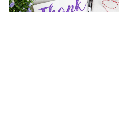
CONVERSÃO
O que é página de obrigado e como otimizar
página de obrigado otimizada aumenta conversões
e melhora a experiência do usuário. Descubra
como criar a sua.
Learn more