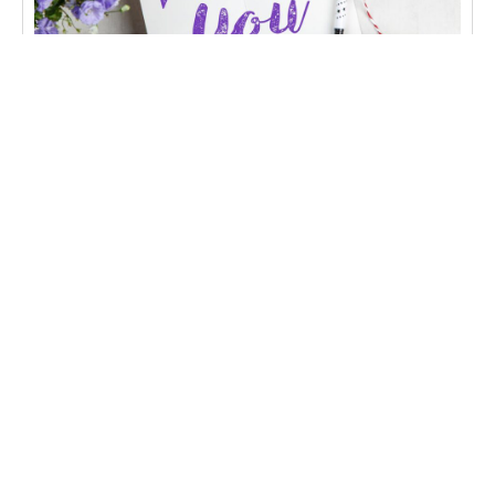
CONVERSÃO
O que é página de obrigado e como otimizar
página de obrigado otimizada aumenta conversões
e melhora a experiência do usuário. Descubra
como criar a sua.
Learn more