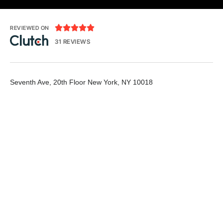





REVIEWED ON
31 REVIEWS
Seventh Ave, 20th Floor New York, NY 10018
T: 1-800-356-8933
E:
office@tecnologia.com
LinkedIn
Github
Twitter
Facebook
Youtube